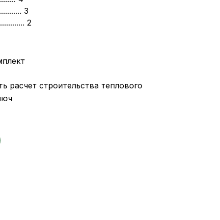
........ 3
........ 2
мплект
ть расчет строительства теплового
люч