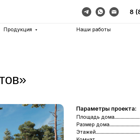
8 (
Продукция
Наши работы
тов»
Параметры проекта:
Площадь дома.....................
Размер дома........................
Этажей....................................
Комнат....................................