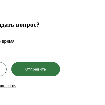
адать вопрос?
е время
Отправить
альности.