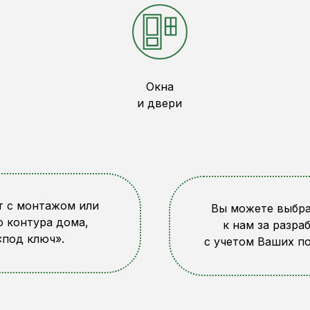
Окна
и двери
т с монтажом или
Вы можете выбра
о контура дома,
к нам за разра
«под ключ».
с учетом Ваших п