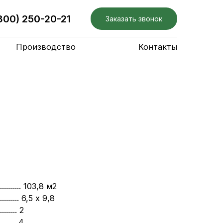
800) 250-20-21
Заказать звонок
Производство
Контакты
.......... 103,8 м2
.......... 6,5 х 9,8
........ 2
........ 4